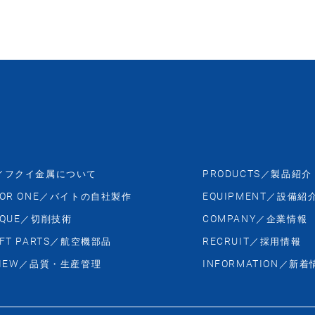
PRODUCTS
／フクイ金属について
／製品紹介
OR ONE
EQUIPMENT
／バイトの自社製作
／設備紹
QUE
COMPANY
／切削技術
／企業情報
FT PARTS
RECRUIT
／航空機部品
／採用情報
IEW
INFORMATION
／品質・生産管理
／新着