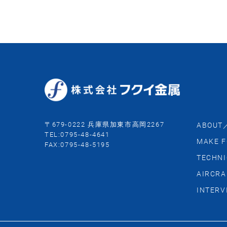
〒679-0222 兵庫県加東市高岡2267
ABOUT
TEL:0795-48-4641
MAKE F
FAX:0795-48-5195
TECHNI
AIRCRA
INTERV